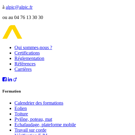
à
alpic@alpic.fr
ou au 04 76 13 30 30
Qui sommes-nous ?
Certifications
Réglementation
Références
Carrières
Formation
Calendrier des formations
Eolien
Toiture
Pylône, poteau, mat
Echafaudage, plateforme mobile
Travail sur corde