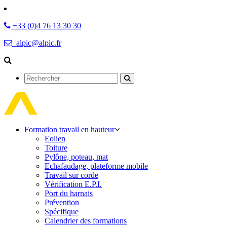
+33 (0)4 76 13 30 30
alpic@alpic.fr
Rechercher
Formation travail en hauteur
Eolien
Toiture
Pylône, poteau, mat
Echafaudage, plateforme mobile
Travail sur corde
Vérification E.P.I.
Port du harnais
Prévention
Spécifique
Calendrier des formations