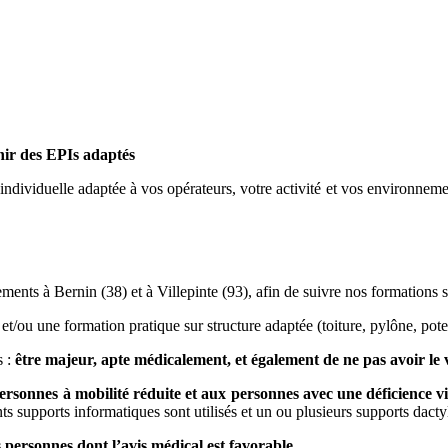
nir des EPIs adaptés
viduelle adaptée à vos opérateurs, votre activité et vos environnements
ents à Bernin (38) et à Villepinte (93), afin de suivre nos formations sé
et/ou une formation pratique sur structure adaptée (toiture, pylône, po
 :
être majeur, apte médicalement, et également de ne pas avoir le v
personnes à mobilité réduite et aux personnes avec une déficience vis
s supports informatiques sont utilisés et un ou plusieurs supports dacty
s personnes dont l’avis médical est favorable.