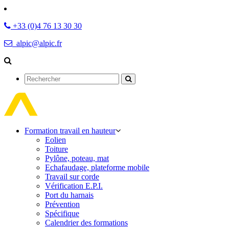
+33 (0)4 76 13 30 30
alpic@alpic.fr
Rechercher
Formation travail en hauteur
Eolien
Toiture
Pylône, poteau, mat
Echafaudage, plateforme mobile
Travail sur corde
Vérification E.P.I.
Port du harnais
Prévention
Spécifique
Calendrier des formations