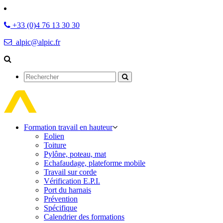
+33 (0)4 76 13 30 30
alpic@alpic.fr
Rechercher
Formation travail en hauteur
Eolien
Toiture
Pylône, poteau, mat
Echafaudage, plateforme mobile
Travail sur corde
Vérification E.P.I.
Port du harnais
Prévention
Spécifique
Calendrier des formations