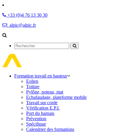
+33 (0)4 76 13 30 30
alpic@alpic.fr
Rechercher
Formation travail en hauteur
Eolien
Toiture
Pylône, poteau, mat
Echafaudage, plateforme mobile
Travail sur corde
Vérification E.P.I.
Port du harnais
Prévention
Spécifique
Calendrier des formations