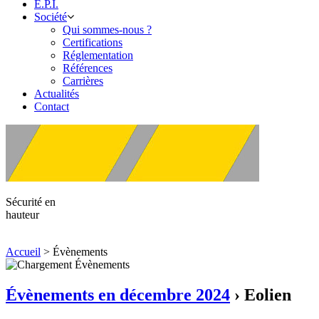
E.P.I.
Société
Qui sommes-nous ?
Certifications
Réglementation
Références
Carrières
Actualités
Contact
Sécurité en
hauteur
Accueil
>
Évènements
Évènements en décembre 2024
› Eolien