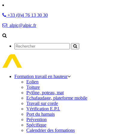
+33 (0)4 76 13 30 30
alpic@alpic.fr
Rechercher
Formation travail en hauteur
Eolien
Toiture
Pylône, poteau, mat
Echafaudage, plateforme mobile
Travail sur corde
Vérification E.P.I.
Port du harnais
Prévention
Spécifique
Calendrier des formations