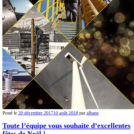
Posté le
20 décembre 2017
10 août 2018
par
albane
Toute l’équipe vous souhaite d’excellentes
fêtes de Noël !