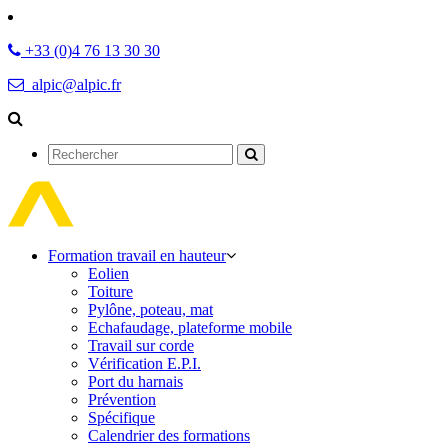
+33 (0)4 76 13 30 30
alpic@alpic.fr
Rechercher
Formation travail en hauteur
Eolien
Toiture
Pylône, poteau, mat
Echafaudage, plateforme mobile
Travail sur corde
Vérification E.P.I.
Port du harnais
Prévention
Spécifique
Calendrier des formations