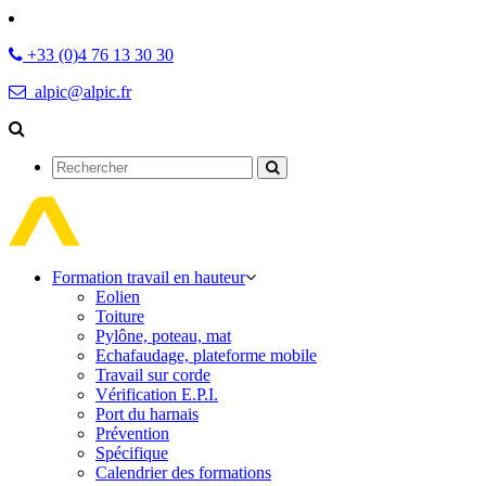
+33 (0)4 76 13 30 30
alpic@alpic.fr
Rechercher
Formation travail en hauteur
Eolien
Toiture
Pylône, poteau, mat
Echafaudage, plateforme mobile
Travail sur corde
Vérification E.P.I.
Port du harnais
Prévention
Spécifique
Calendrier des formations