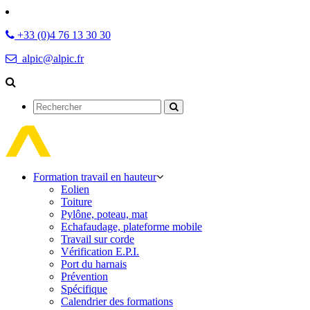
+33 (0)4 76 13 30 30
alpic@alpic.fr
Rechercher
Formation travail en hauteur
Eolien
Toiture
Pylône, poteau, mat
Echafaudage, plateforme mobile
Travail sur corde
Vérification E.P.I.
Port du harnais
Prévention
Spécifique
Calendrier des formations