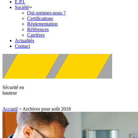
E.P.I.
Société
Qui sommes-nous ?
Certifications
Réglementation
Références
Carrières
Actualités
Contact
Sécurité en
hauteur
Accueil
>
Archives pour août 2018