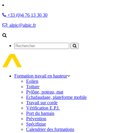
+33 (0)4 76 13 30 30
alpic@alpic.fr
Rechercher
Formation travail en hauteur
Eolien
Toiture
Pylône, poteau, mat
Echafaudage, plateforme mobile
Travail sur corde
Vérification E.P.I.
Port du harnais
Prévention
Spécifique
Calendrier des formations