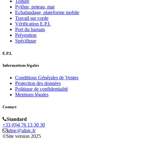
Toiture
Pylône, poteau, mat
Echafaudage, plateforme mobile
Travail sur corde
Vérification E.P.I.
Port du harnais
Prévention
Spécifique
E.P.I.
Informations légales
Conditions Générales de Ventes
Protection des données
Politique de confidentialité
Mentions légales
Contact
Standard
+33 (0)4 76 13 30 30
alpic@alpic.fr
©Site version 2025