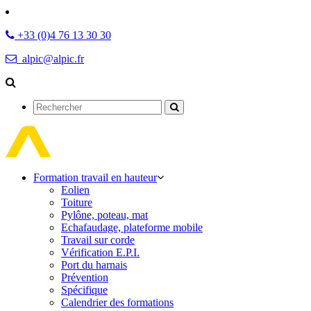
+33 (0)4 76 13 30 30
alpic@alpic.fr
Rechercher
Formation travail en hauteur
Eolien
Toiture
Pylône, poteau, mat
Echafaudage, plateforme mobile
Travail sur corde
Vérification E.P.I.
Port du harnais
Prévention
Spécifique
Calendrier des formations