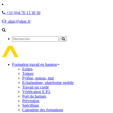
+33 (0)4 76 13 30 30
alpic@alpic.fr
Rechercher
Formation travail en hauteur
Eolien
Toiture
Pylône, poteau, mat
Echafaudage, plateforme mobile
Travail sur corde
Vérification E.P.I.
Port du harnais
Prévention
Spécifique
Calendrier des formations