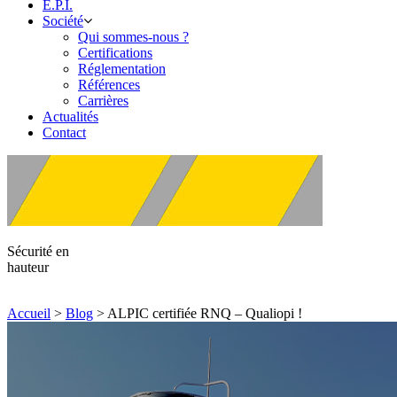
E.P.I.
Société
Qui sommes-nous ?
Certifications
Réglementation
Références
Carrières
Actualités
Contact
Sécurité en
hauteur
Accueil
>
Blog
>
ALPIC certifiée RNQ – Qualiopi !